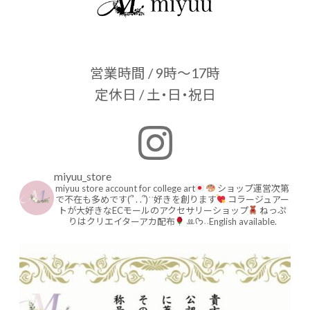
営業時間 / 9時～17時
定休日 / 土・日・祝日
miyuu_store
miyuu store account for college art
ショップ運営次第
で不在も多めです(՞ . .՞)ʾʾ好きを創ります
コラージュアー
トが大好きなECモールのアクセサリーショップ
ねっぷ
りはクリエイターアカ配布
ꔛ‬ᡣ𐭩˒˒English available.