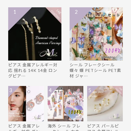
1
2
ピアス 金属アレルギー対
シール フレークシール
応 揺れる 14K 14金 ロン
蝶々 蝶 PETシール PET素
グピア…
材 ジャ…
3
4
5
ピアス 金属アレ
海外 シール フレ
ピアス パールピ