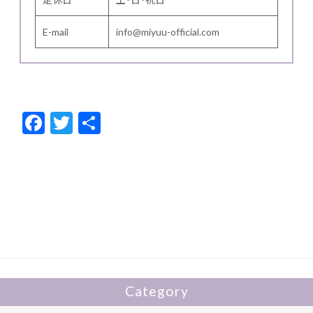
E-mail
info@miyuu-official.com
F
T
共
ac
w
有
e
itt
b
er
o
o
k
Category