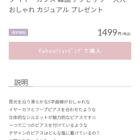
おしゃれ カジュアル プレゼント
1499
通常価格
円
（税込）
Yahoo!ｼｮｯﾋﾟﾝｸﾞで購入
説明
耳元を沿う滑らかなS字曲線がおしゃれな
イヤーカフとフープピアスを合わせたような
立体的なシルエットが魅力的なピアスです☆
一つで二つのピアスを付けているような
デザインのピアスはどんな風に着けているの？