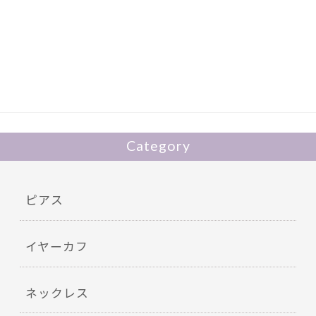
e
itt
b
er
o
o
k
Category
ピアス
イヤーカフ
ネックレス