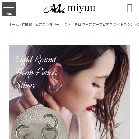

menu
ホーム
>
ITEMS
>
ピアス シルバー 大ぶり 大き目 フープ フープピアス エイトラウンド 