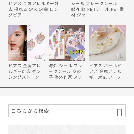
ピアス 金属アレルギー対
シール フレークシール
応 揺れる 14K 14金 ロン
蝶々 蝶 PETシール PET素
グピア…
材 ジャ…
3
4
5
ピアス 金属アレ
海外 シール フレ
ピアス パールピ
ルギー対応 ダン
ークシール 女の
アス 金属アレル
シングストーン
子 海外作家 ステ
ギー対応 フープ
ピンクゴ…
ッカー…
ピアス …