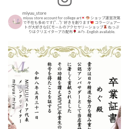
miyuu_store
miyuu store account for college art
ショップ運営次第
で不在も多めです(՞ . .՞)ʾʾ好きを創ります
コラージュアー
トが大好きなECモールのアクセサリーショップ
ねっぷ
りはクリエイターアカ配布
ꔛ‬ᡣ𐭩˒˒English available.