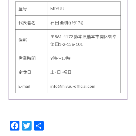
屋号
MIYUU
代表者名
石田 亜樹(ｲｼﾀﾞｱｷ)
〒861-4172 熊本県熊本市南区御幸
住所
笛田1-2-136-101
営業時間
9時～17時
定休日
土・日・祝日
E-mail
info@miyuu-official.com
F
T
共
ac
w
有