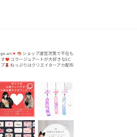
ege art
ショップ運営次第で不在も
ます
コラージュアートが大好きなEC
ップ
ねっぷりはクリエイターアカ配布