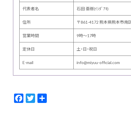
代表者名
石田 亜樹(ｲｼﾀﾞｱｷ)
住所
〒861-4172 熊本県熊本市南区
営業時間
9時～17時
定休日
土・日・祝日
E-mail
info@miyuu-official.com
F
T
共
ac
w
有
e
itt
b
er