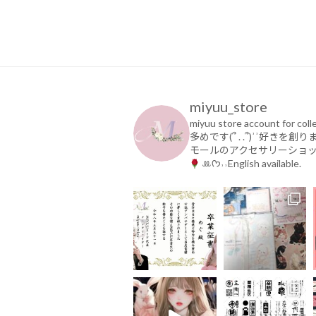
o
o
k
miyuu_store
miyuu store account for coll
多めです(՞ . .՞)ʾʾ好きを創り
モールのアクセサリーショ
ꔛ‬ᡣ𐭩˒˒English available.