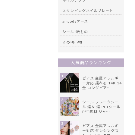
ネイルチップ
スタンピングネイルプレート
airpodsケース
シール・紙もの
その他小物
人気商品ランキング
1
ピアス 金属アレルギ
ー対応 揺れる 14K 14
金 ロングピア…
2
シール フレークシー
ル 蝶々 蝶 PETシール
PET素材 ジャ…
3
ピアス 金属アレルギ
ー対応 ダンシングス