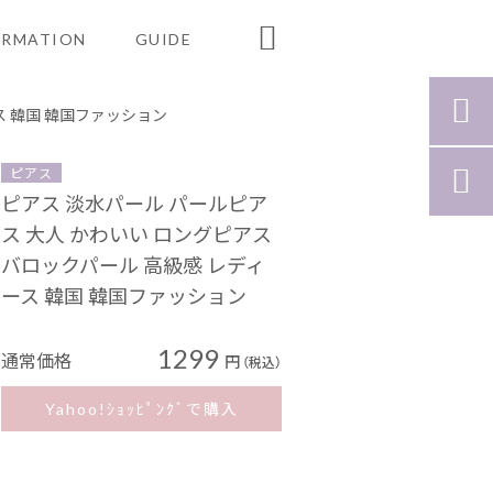

ORMATION
GUIDE

ス 韓国 韓国ファッション
ピアス

ピアス 淡水パール パールピア
ス 大人 かわいい ロングピアス
バロックパール 高級感 レディ
ース 韓国 韓国ファッション
1299
通常価格
円
（税込）
Yahoo!ｼｮｯﾋﾟﾝｸﾞで購入