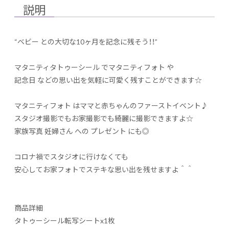
説明
“ベビー との大切な10ヶ月を記念に残そう！！”
マタニティタトゥーシール でマタニティフォト や
記念日 などの思い出を気軽に可愛く残すことができます☆
マタニティフォト はママと赤ちゃんのファーストイベント♪
スタジオ撮影でもお家撮影でも綺麗に撮影できますよ☆
家族写真 妊婦さん への プレゼント にも◎
コロナ禍でスタジオに行けなくても
安心してお家フォトでステキな思い出を残せますよ＾＾
商品詳細
タトゥーシール転写シートx1枚