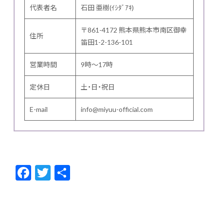
代表者名
石田 亜樹(ｲｼﾀﾞｱｷ)
〒861-4172 熊本県熊本市南区御幸
住所
笛田1-2-136-101
営業時間
9時～17時
定休日
土・日・祝日
E-mail
info@miyuu-official.com
F
T
共
ac
w
有
e
itt