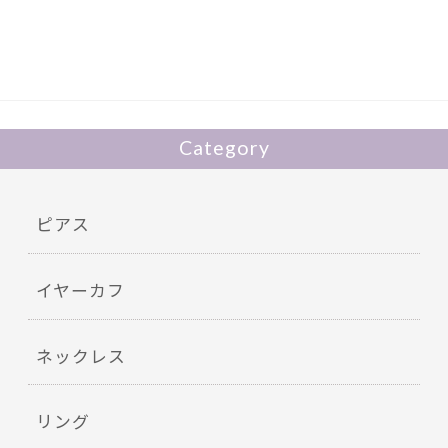
b
er
o
o
k
Category
ピアス
イヤーカフ
ネックレス
リング