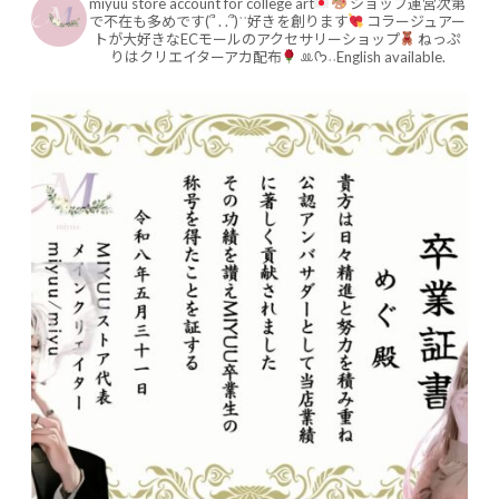
miyuu store account for college art
ショップ運営次第
で不在も多めです(՞ . .՞)ʾʾ好きを創ります
コラージュアー
トが大好きなECモールのアクセサリーショップ
ねっぷ
りはクリエイターアカ配布
ꔛ‬ᡣ𐭩˒˒English available.