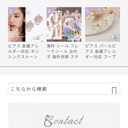
3
4
5
ピアス 金属アレ
海外 シール フレ
ピアス パールピ
ルギー対応 ダン
ークシール 女の
アス 金属アレル
シングストーン
子 海外作家 ステ
ギー対応 フープ
ピンクゴ…
ッカー…
ピアス …