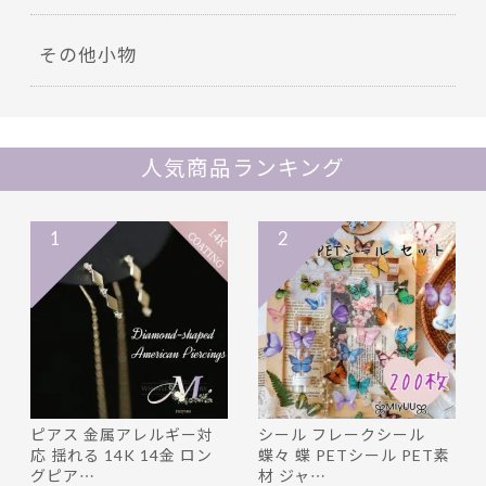
その他小物
人気商品ランキング
1
2
ピアス 金属アレルギー対
シール フレークシール
応 揺れる 14K 14金 ロン
蝶々 蝶 PETシール PET素
グピア…
材 ジャ…