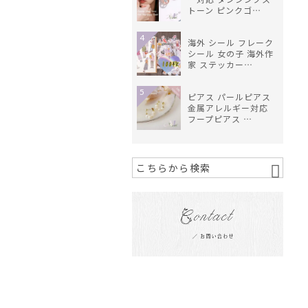
トーン ピンクゴ…
4
海外 シール フレーク
シール 女の子 海外作
家 ステッカー…
5
ピアス パールピアス
金属アレルギー対応
フープピアス …