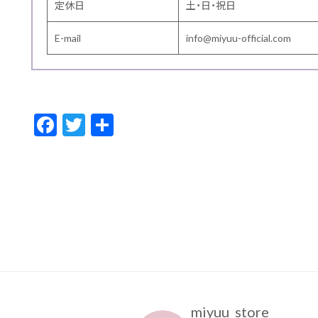
定休日
土・日・祝日
E-mail
info@miyuu-official.com
F
T
共
ac
w
有
e
itt
b
er
o
o
k
miyuu_store