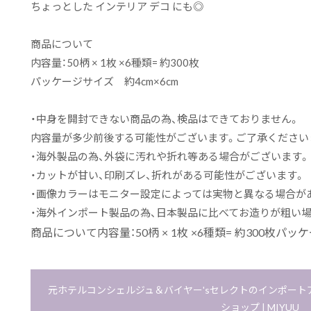
ちょっとした インテリア デコ にも◎
商品について
内容量：50柄 × 1枚 ×6種類= 約300枚
パッケージサイズ 約4cm×6cm
・中身を開封できない商品の為、検品はできておりません。
内容量が多少前後する可能性がございます。ご了承ください
・海外製品の為、外袋に汚れや折れ等ある場合がございます。
・カットが甘い、印刷ズレ、折れがある可能性がございます。
・画像カラーはモニター設定によっては実物と異なる場合が
・海外インポート製品の為、日本製品に比べてお造りが粗い
商品について内容量：50柄 × 1枚 ×6種類= 約300枚パッ
元ホテルコンシェルジュ＆バイヤー'sセレクトのインポー
ショップ | MIYUU