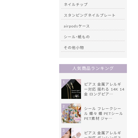
ネイルチップ
スタンピングネイルプレート
airpodsケース
シール・紙もの
その他小物
人気商品ランキング
1
ピアス 金属アレルギ
ー対応 揺れる 14K 14
金 ロングピア…
2
シール フレークシー
ル 蝶々 蝶 PETシール
PET素材 ジャ…
3
ピアス 金属アレルギ
ー対応 ダンシングス